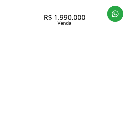
R$ 1.990.000
Venda
COBERTURA COM 236 M², 3
QUARTOS SENDO 2 SUÍTES À
VENDA NO BAIRRO PANAMBY.
236 m² Área útil
3 Dormitórios
2 Suítes
3 Vagas
Entrar em contato
Solicitar visita