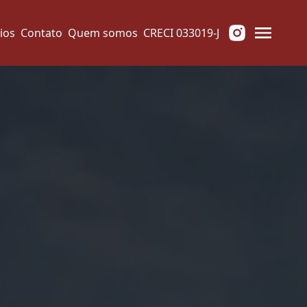
ios
Contato
Quem somos
CRECI 033019-J