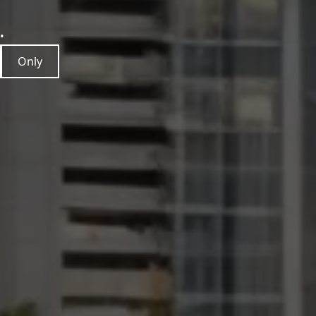
.
Only