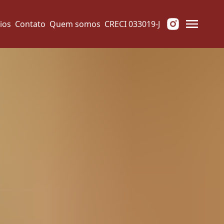
ios
Contato
Quem somos
CRECI 033019-J