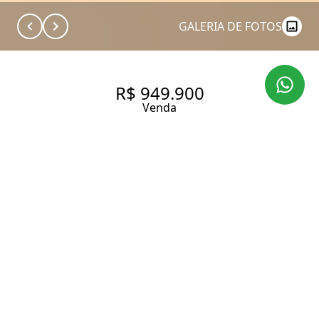
GALERIA DE FOTOS
R$ 949.900
Venda
APARTAMENTO NO
CONDOMÍNIO CLUBE
ANTIGUA | VILA ANDRADE |
107 M² | 2 SUÍTES | 2 VAGAS
107 m² Área útil
2 Dormitórios
2 Suítes
4 Banheiros
2 Vagas