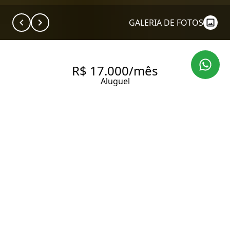
GALERIA DE FOTOS
R$ 17.000/mês
Aluguel
APARTAMENTO COM 260 M², 4
QUARTOS SENDO 4 SUÍTES
PARA ALUGAR NO BAIRRO
PANAMBY.
260 m² Área útil
4 Dormitórios
4 Suítes
5 Banheiros
5 Vagas