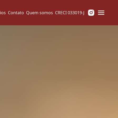
ios
Contato
Quem somos
CRECI 033019-J