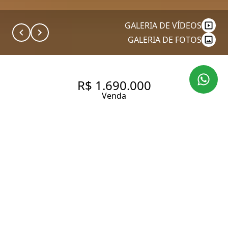
GALERIA DE VÍDEOS
GALERIA DE FOTOS
R$ 1.690.000
Venda
APARTAMENTO COM 141 M²,
2QUARTOS SENDO 2 SUÍTES À
VENDA NO BAIRRO PANAMBY.
141 m² Área útil
2 Dormitórios
2 Suítes
5 Banheiros
2 Vagas