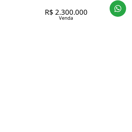
R$ 2.300.000
Venda
201 M², 3 QUARTOS SENDO 3
SUÍTES À VENDA NO BAIRRO
PANAMBY.
201 m² Área útil
3 Dormitórios
3 Suítes
5 Banheiros
4 Vagas
Entrar em contato
Solicitar visita
Código do Imóvel:
ZO512