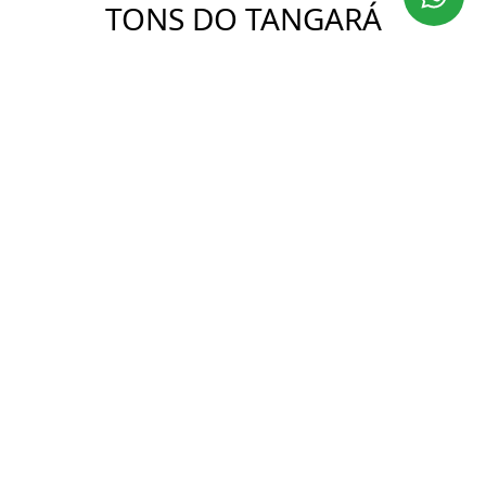
TONS DO TANGARÁ
Ver Imóveis
DESCRIÇÃO
O Condomínio Tons do Tangará está localizado no
bairro no Panamby muito próximo do Parque Burle
Marx e do luxuoso Palácio Tangará.
Um condomínio elegante, com duas torres
construídas em 2004, com localização privilegiada
em rua tranquila com fácil acesso à Av. Marginal
Pinheiros, Av. Morumbi, Empreendimento Parque
Global, escolas renomadas,