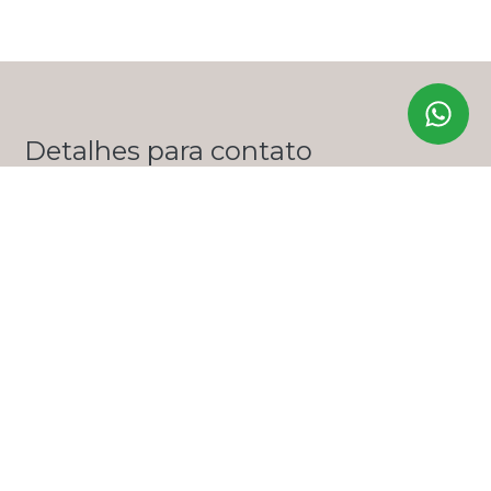
Detalhes para contato
EQUIPE ZERO ONZE IMÓVEIS
WhatsApp
(11) 99356-9285
E-mail
LUANA@ZEROONZEIMOVEIS.COM.BR
Entre em Contato
Nome
E-mail
Telefone