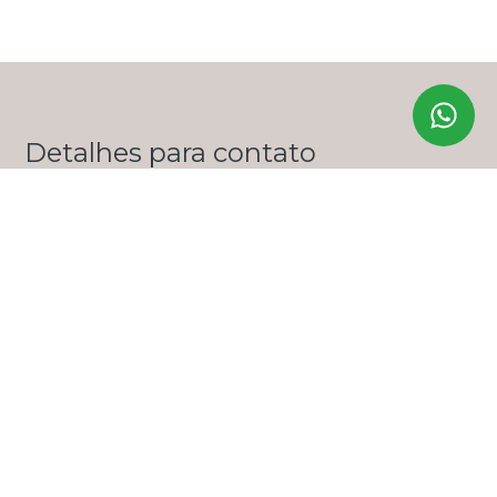
Detalhes para contato
EQUIPE ZERO ONZE IMÓVEIS
WhatsApp
(11) 99356-9285
E-mail
LUANA@ZEROONZEIMOVEIS.COM.BR
Entre em Contato
Nome
E-mail
Telefone