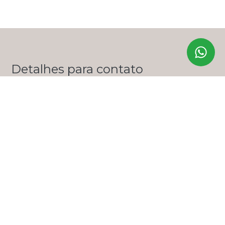
Detalhes para contato
EQUIPE ZERO ONZE IMÓVEIS
WhatsApp
(11) 99356-9285
E-mail
LUANA@ZEROONZEIMOVEIS.COM.BR
Entre em Contato
Nome
E-mail
Telefone