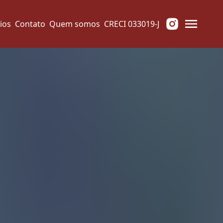
ios
Contato
Quem somos
CRECI 033019-J