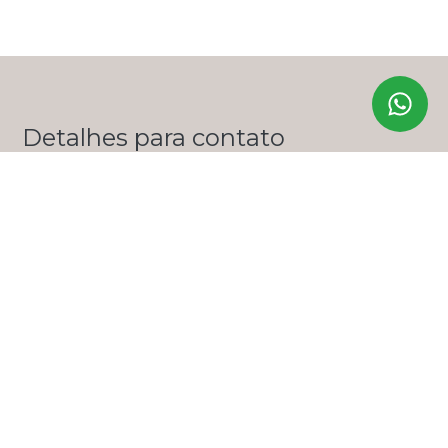
Detalhes para contato
EQUIPE ZERO ONZE IMÓVEIS
WhatsApp
(11) 99356-9285
E-mail
LUANA@ZEROONZEIMOVEIS.COM.BR
Entre em Contato
Nome
E-mail
Telefone