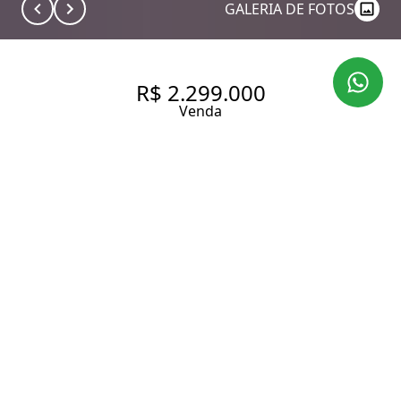
GALERIA DE FOTOS
R$ 2.299.000
Venda
APARTAMENTO COM 242 M², 4
QUARTOS SENDO 4 SUÍTES À
VENDA NO BAIRRO MORUMBI.
242 m² Área útil
4 Dormitórios
4 Suítes
4 Vagas
Entrar em contato