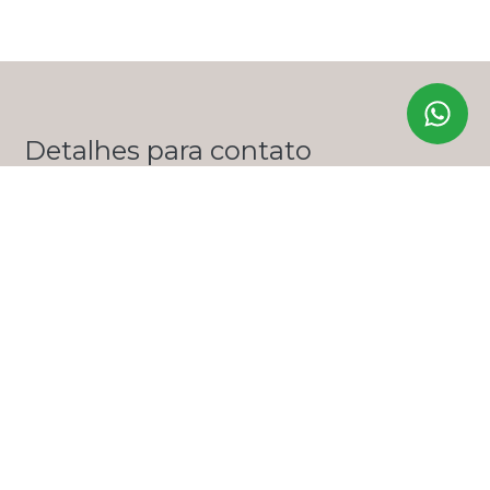
Detalhes para contato
EQUIPE ZERO ONZE IMÓVEIS
WhatsApp
(11) 99356-9285
E-mail
LUANA@ZEROONZEIMOVEIS.COM.BR
Entre em Contato
Nome
E-mail
Telefone