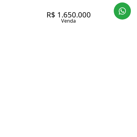
R$ 1.650.000
Venda
APARTAMENTO COM 182 M², 4
QUARTOS SENDO 2 SUÍTES
PARA VENDER NO BAIRRO
PANAMBY.
182 m² Área útil
4 Dormitórios
2 Suítes
5 Banheiros
3 Vagas
Entrar em contato
Solicitar visita