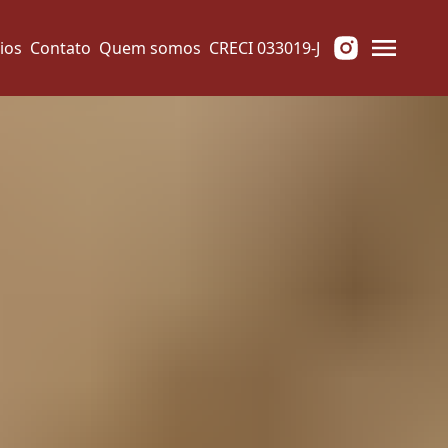
ios
Contato
Quem somos
CRECI 033019-J