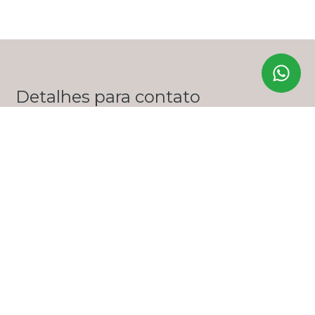
Detalhes para contato
EQUIPE ZERO ONZE IMÓVEIS
WhatsApp
(11) 99356-9285
E-mail
LUANA@ZEROONZEIMOVEIS.COM.BR
Entre em Contato
Nome
E-mail
Telefone