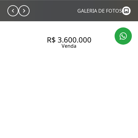
GALERIA DE FOTOS
R$ 3.600.000
Venda
AP EM ANDAR ALTO NO
FUNCHAL 641
143 m² Área útil
3 Dormitórios
3 Suítes
4 Banheiros
3 Vagas
Entrar em contato
Solicitar visita