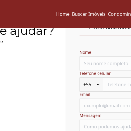
Home
Buscar Imóveis
Condomín
e ajudar?
Enviar uma me
xo
Nome
Telefone celular
+55
Email
Mensagem