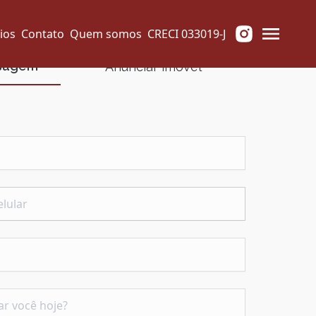
ios
Contato
Quem somos
CRECI 033019-J
nsagem
Anunciar imóvel