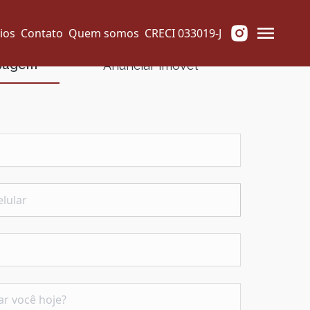
ios
Contato
Quem somos
CRECI 033019-J
nsagem
Anunciar imóvel