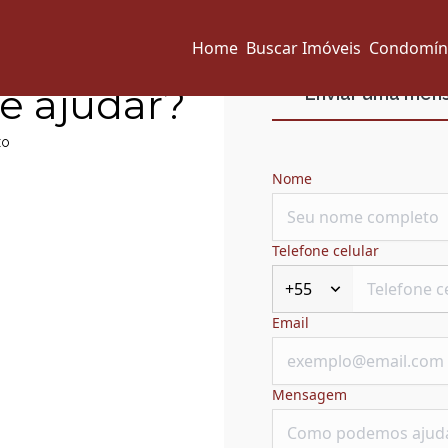
Home
Buscar Imóveis
Condomín
e ajudar?
Enviar uma me
xo
Nome
Telefone celular
+55
Email
Mensagem